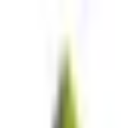
ւն դիրք։ Ներկայում ընկերությունն ունի 4 ակտիվ նախ