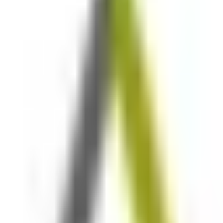
ջափնյակ