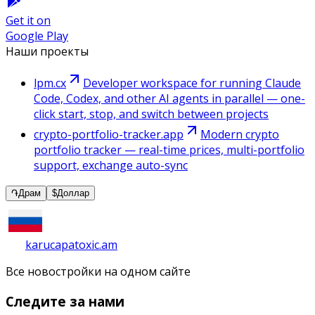
Get it on
Google Play
Наши проекты
lpm.cx
Developer workspace for running Claude
Code, Codex, and other AI agents in parallel — one-
click start, stop, and switch between projects
crypto-portfolio-tracker.app
Modern crypto
portfolio tracker — real-time prices, multi-portfolio
support, exchange auto-sync
֏
Драм
$
Доллар
karucapatoxic.am
Все новостройки на одном сайте
Следите за нами